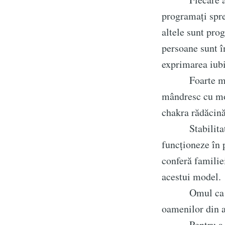
programați spre
altele sunt pro
persoane sunt în
exprimarea iubi
Foarte multe 
mândresc cu moș
chakra rădăci
Stabilitatea d
funcționeze în 
conferă familie
acestui model.
Omul ca ființă
oamenilor din a
Pentru a pute