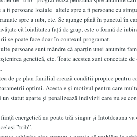
 a fi persoane loaiale altele spre a fi persoane cu simțu
gramate spre a iubi, etc. Se ajunge până în punctul în ca
vățate că loialitatea față de grup, este o formă de iubir
rii se poate face doar în contexul programat.
persoane sunt mândre că aparțin unei anumite famil
tenirea genetică, etc. Toate acestea sunt conectate de 
nă.
e pe plan familial crează condiții propice pentru ca
parametrii optimi. Acesta e și motivul pentru care multe
i un statut aparte și penalizează indivizii care nu se c
 energetică nu poate trăi singur și întotdeauna va
celași ”trib”.
a schimba cine suntem e nevoie să umblăm la sch