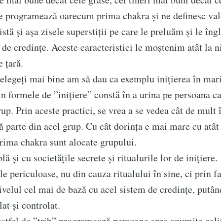
e programează oarecum prima chakra și ne definesc valo
stă și așa zisele superstiții pe care le preluăm și le în
 de credințe. Aceste caracteristici le moștenim atât la n
e țară.
ți mai bine am să dau ca exemplu inițierea în mar
in formele de ”inițiere” constă în a urina pe persoana c
rup. Prin aceste practici, se vrea a se vedea cât de mult 
ă parte din acel grup. Cu cât dorința e mai mare cu atâ
rima chakra sunt alocate grupului.
lă și cu societățile secrete și ritualurile lor de inițiere.
e periculoase, nu din cauza ritualului în sine, ci prin f
ivelul cel mai de bază cu acel sistem de credințe, putând
at și controlat.
 de ”trib” programează persoana spre anumite calită