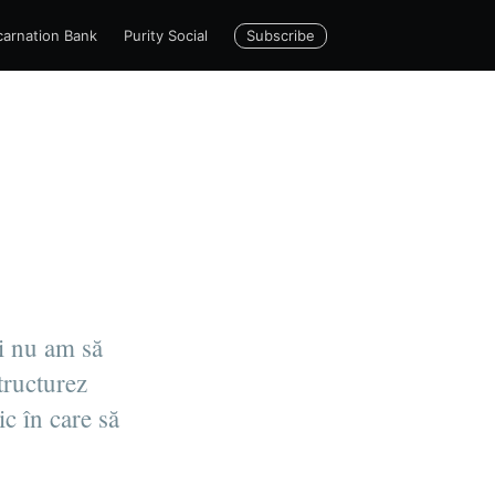
Subscribe
carnation Bank
RADIO
Purity Social
și nu am să
tructurez
ic în care să