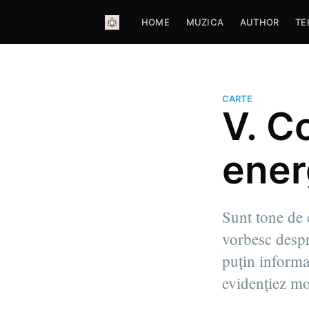
HOME
MUZICA
AUTHOR
TE
CARTE
V. Co
ener
Sunt tone de 
vorbesc despr
puțin informaț
evidențiez mo
more posts