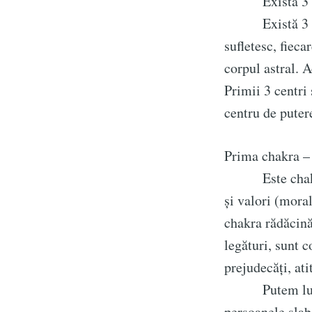
Există 3 perec
Există 3 mari 
sufletesc, fieca
corpul astral. A
Primii 3 centri
centru de puter
Prima chakra –
Este chakra ră
și valori (mora
chakra rădăcină
legături, sunt c
prejudecăți, ati
Putem lua ca ș
persoanele slab