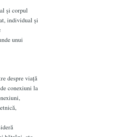
l și corpul
at, individual și
ibe
c
punde unui
re despre viață
 de conexiuni la
onexiuni,
etnică,
ideră
i bătrâni, etc.