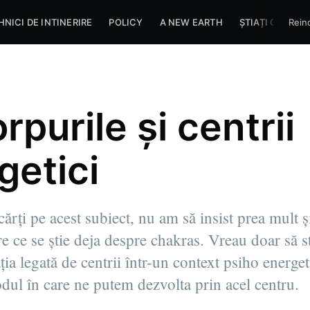
HNICI DE INTINERIRE
POLICY
A NEW EARTH
ȘTIAȚI CĂ?
Rein
rpurile și centrii
getici
cărți pe acest subiect, nu am să insist prea mult 
e ce se știe deja despre chakras. Vreau doar să s
ia legată de centrii într-un context psiho energet
dul în care ne putem dezvolta prin acel centru.