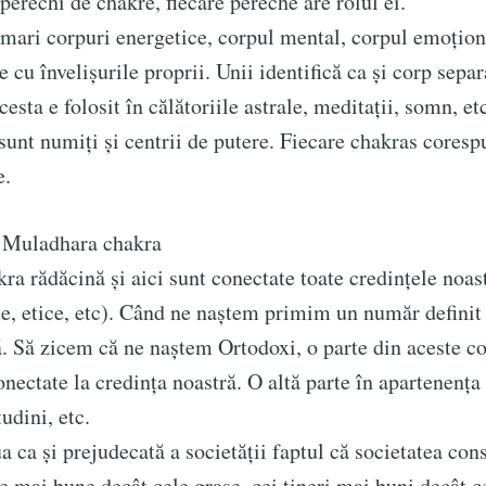
hi de chakre, fiecare pereche are rolul ei.
corpuri energetice, corpul mental, corpul emoționa
re cu învelișurile proprii. Unii identifică ca și corp separ
Subscr
cesta e folosit în călătoriile astrale, meditații, somn, et
 sunt numiți și centrii de putere. Fiecare chakras cores
e.
 Muladhara chakra
dăcină și aici sunt conectate toate credințele noast
le, etice, etc). Când ne naștem primim un număr definit
. Să zicem că ne naștem Ortodoxi, o parte din aceste c
onectate la credința noastră. O altă parte în apartenența 
tudini, etc.
i prejudecată a societății faptul că societatea cons
e mai bune decât cele grase, cei tineri mai buni decât ce