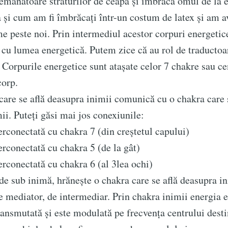
emănătoare straturilor de ceapă și îmbracă omul de la e
ca și cum am fi îmbrăcați într-un costum de latex și am 
me peste noi. Prin intermediul acestor corpuri energeti
 cu lumea energetică. Putem zice că au rol de traductoa
 Corpurile energetice sunt atașate celor 7 chakre sau ce
corp.
care se află deasupra inimii comunică cu o chakra care 
ii. Puteți găsi mai jos conexiunile:
terconectată cu chakra 7 (din creștetul capului)
e to Aum Portal De
erconectată cu chakra 5 (de la gât)
terconectată cu chakra 6 (al 3lea ochi)
Spirituala
de sub inimă, hrănește o chakra care se află deasupra i
de mediator, de intermediar. Prin chakra inimii energia e
p to date! Get all the latest & greatest posts de
ransmutată și este modulată pe frecvența centrului desti
straight to your inbox