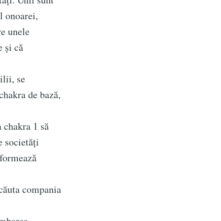
l onoarei,
re unele
e și că
ii, se
chakra de bază,
 chakra 1 să
 societăți
onformează
 căuta compania
imbarea