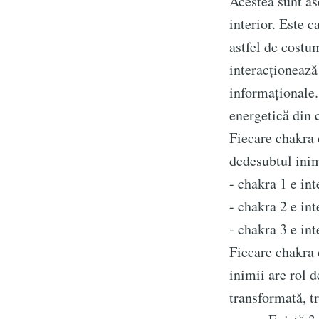
Acestea sunt as
interior. Este 
astfel de costu
interacționează
informaționale.
energetică din 
Fiecare chakra 
dedesubtul inim
- chakra 1 e in
Subscrib
- chakra 2 e int
- chakra 3 e in
Fiecare chakra 
inimii are rol 
Stay u
transformată, t