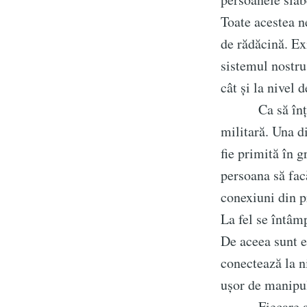
Toate acestea n
de rădăcină. Exi
sistemul nostru
cât și la nivel d
Ca să înțelege
militară. Una d
fie primită în g
persoana să fac
conexiuni din p
La fel se întâmp
De aceea sunt el
conectează la n
ușor de manipul
Fiecare astfel