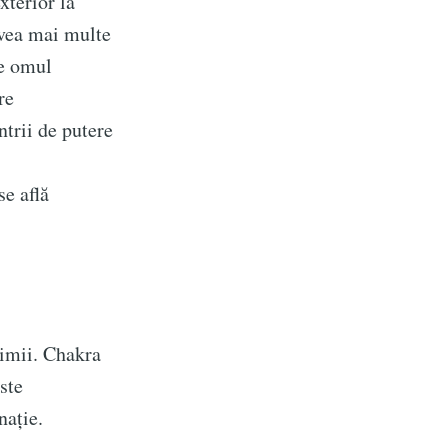
xterior la
avea mai multe
ce omul
re
ntrii de putere
se află
 Evolutie
nimii. Chakra
ste
livered
nație.