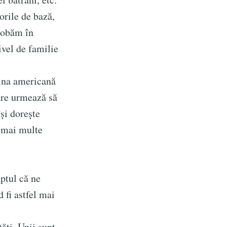
rile de bază,
globăm în
ivel de familie
ina americană
are urmează să
își dorește
t mai multe
aptul că ne
 fi astfel mai
ți. Unii sunt