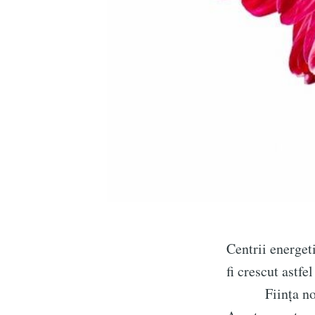
Centrii energet
fi crescut astfe
Ființa noastră