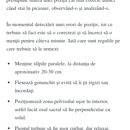
când stai în picioare, observând-o și analizând-o.
În momentul detectării unei erori de poziție, tot ce
trebuie să faci este să o corectezi și să încerci să o
menții pentru câteva minute. Iată care sunt regulile pe
care trebuie să le urmezi:
Menține tălpile paralele, la distanța de
aproximativ 20-30 cm.
Flexează genunchii și evită să îi ții rigizi sau
încordați.
Poziționează zona pelvisului ușor în interior,
astfel încât osul sacral să fie perpendicular cu
solul.
Pieptul trebuie să fie ușor curbat, dar relaxat.