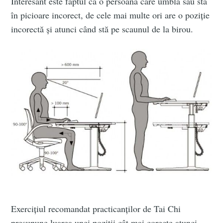
Interesant este faptul că o persoană care umblă sau stă
în picioare incorect, de cele mai multe ori are o poziție
incorectă și atunci când stă pe scaunul de la birou.
Exercițiul recomandat practicanților de Tai Chi
presupune luarea unei poziții cât mai corecte atunci