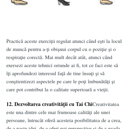
Practică aceste exerciții regulat atunci când ești la locul
de muncă pentru a-ți obișnui corpul cu o poziție și o
respirație corectă. Mai mult decât atât, atunci când
exersezi aceste tehnici oriunde ai fi, tot ce faci este să
îți aprofundezi interesul față de tine însuți și să
conștientizezi aspectele pe care le poți îmbunătăți și
care pot contribui la o calitate superioară a vieții.
12. Dezvoltarea creativităţii cu Tai Chi
Creativitatea
este una dintre cele mai frumoase calități ale unei
persoane, întrucât oferă acesteia posibilitatea de a crea,
de a naște idei, de a oferi noi perspective și de a evada