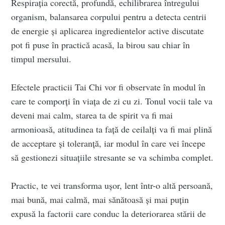
Respirația corectă, profundă, echilibrarea întregului
organism, balansarea corpului pentru a detecta centrii
de energie și aplicarea ingredientelor active discutate
pot fi puse în practică acasă, la birou sau chiar în
timpul mersului.
Efectele practicii Tai Chi vor fi observate în modul în
care te comporți în viața de zi cu zi. Tonul vocii tale va
deveni mai calm, starea ta de spirit va fi mai
armonioasă, atitudinea ta față de ceilalți va fi mai plină
de acceptare și toleranță, iar modul în care vei începe
să gestionezi situațiile stresante se va schimba complet.
Practic, te vei transforma ușor, lent într-o altă persoană,
mai bună, mai calmă, mai sănătoasă și mai puțin
expusă la factorii care conduc la deteriorarea stării de