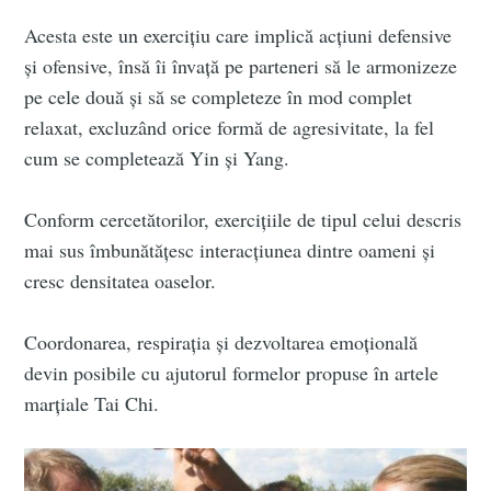
Acesta este un exercițiu care implică acțiuni defensive
și ofensive, însă îi învață pe parteneri să le armonizeze
pe cele două și să se completeze în mod complet
relaxat, excluzând orice formă de agresivitate, la fel
cum se completează Yin și Yang.
Conform cercetătorilor, exercițiile de tipul celui descris
mai sus îmbunătățesc interacțiunea dintre oameni și
cresc densitatea oaselor.
Coordonarea, respirația și dezvoltarea emoțională
devin posibile cu ajutorul formelor propuse în artele
marțiale Tai Chi.