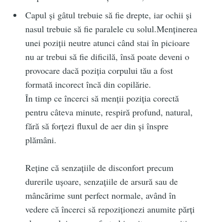
Capul și gâtul trebuie să fie drepte, iar ochii și
nasul trebuie să fie paralele cu solul.Menținerea
unei poziții neutre atunci când stai în picioare
nu ar trebui să fie dificilă, însă poate deveni o
provocare dacă poziția corpului tău a fost
formată incorect încă din copilărie.
În timp ce încerci să menții poziția corectă
pentru câteva minute, respiră profund, natural,
fără să forțezi fluxul de aer din și înspre
plămâni.
Reține că senzațiile de disconfort precum
durerile ușoare, senzațiile de arsură sau de
mâncărime sunt perfect normale, având în
vedere că încerci să repoziționezi anumite părți