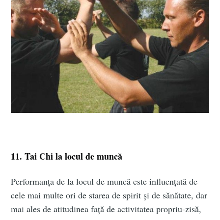
Subscribe to
Aum Portal
De Evolutie
11. Tai Chi la locul de muncă
Performanța de la locul de muncă este influențată de
Spirituala
cele mai multe ori de starea de spirit și de sănătate, dar
mai ales de atitudinea față de activitatea propriu-zisă,
Stay up to date! Get all the latest &