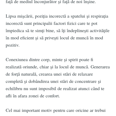
față de mediul înconjurător și față de noi înșine.
greatest posts delivered straight to
your inbox
Lipsa mișcării, poziția incorectă a spatelui și respirația
incorectă sunt principalii factori fizici care te pot
împiedica să te simți bine, să îți îndeplinești activitățile
în mod eficient și să privești locul de muncă în mod
pozitiv.
Subscribe
Conexiunea dintre corp, minte și spirit poate fi
realizată oriunde, chiar și la locul de muncă. Generarea
de forță naturală, crearea unei stări de relaxare
completă și dobândirea unei stări de concentrare și
echilibru nu sunt imposibil de realizat atunci când te
afli în afara zonei de confort.
Cel mai important motiv pentru care oricine ar trebui