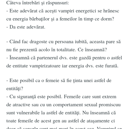
Câteva întrebări și răspunsuri:
Subscribe to
- Este adevărat că acești vampiri energetici se hrănesc
cu energia bărbaților și a femeilor în timp ce dorm?
Aum Portal
- Da este adevărat.
De Evolutie
- Când fac dragoste cu persoana iubită, aceasta pare să
nu fie prezentă acolo în totalitate. Ce înseamnă?
Spirituala
- Înseamnă că partenerul dvs. este gazdă pentru o astfel
de entitate vampirizatoare iar energia dvs. este furată.
Stay up to date! Get all the latest &
- Este posibil ca o femeie să fie ținta unei astfel de
greatest posts delivered straight to
entități?
your inbox
- Cu siguranță este posibil. Femeile care sunt extrem
de atractive sau cu un comportament sexual promiscuu
sunt vulnerabile la astfel de entități. Nu înseamnă că
toate femeile de acest gen au astfel de atașamente ci
doar că șansele sunt mai mari în acest caz. Vampirul se