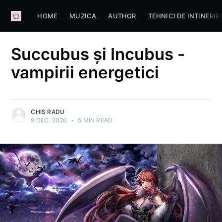
HOME
MUZICA
AUTHOR
TEHNICI DE INTINERIR
Succubus și Incubus -
vampirii energetici
CHIS RADU
9 DEC. 2020
•
5 MIN READ