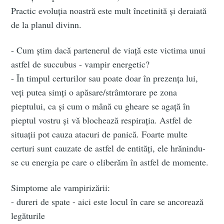
Practic evoluția noastră este mult încetinită și deraiată
de la planul divinn.
- Cum știm dacă partenerul de viață este victima unui
astfel de succubus - vampir energetic?
- În timpul certurilor sau poate doar în prezența lui,
veți putea simți o apăsare/strâmtorare pe zona
pieptului, ca și cum o mână cu gheare se agață în
pieptul vostru și vă blochează respirația. Astfel de
situații pot cauza atacuri de panică. Foarte multe
certuri sunt cauzate de astfel de entități, ele hrănindu-
se cu energia pe care o eliberăm în astfel de momente.
Simptome ale vampirizării:
- dureri de spate - aici este locul în care se ancorează
legăturile