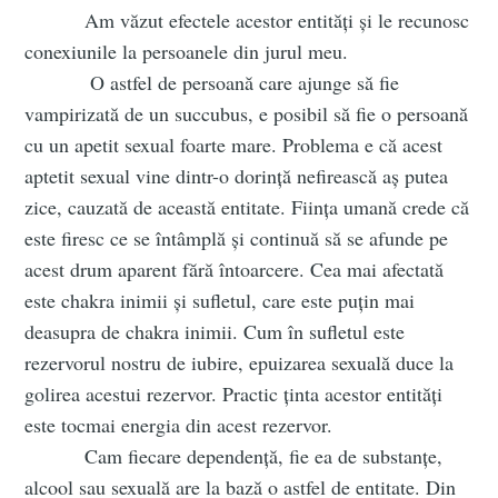
Am văzut efectele acestor entități și le recunosc
conexiunile la persoanele din jurul meu.
O astfel de persoană care ajunge să fie
vampirizată de un succubus, e posibil să fie o persoană
cu un apetit sexual foarte mare. Problema e că acest
aptetit sexual vine dintr-o dorință nefirească aș putea
zice, cauzată de această entitate. Ființa umană crede că
este firesc ce se întâmplă și continuă să se afunde pe
acest drum aparent fără întoarcere. Cea mai afectată
este chakra inimii și sufletul, care este puțin mai
deasupra de chakra inimii. Cum în sufletul este
rezervorul nostru de iubire, epuizarea sexuală duce la
golirea acestui rezervor. Practic ținta acestor entități
este tocmai energia din acest rezervor.
Cam fiecare dependență, fie ea de substanțe,
alcool sau sexuală are la bază o astfel de entitate. Din