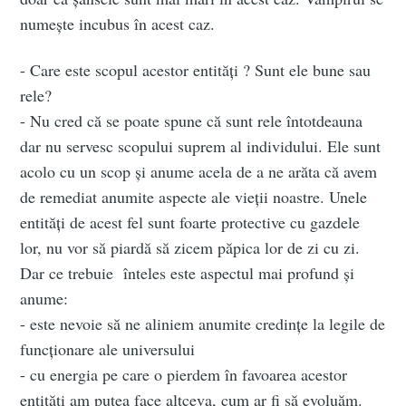
Subscribe
numește incubus în acest caz.
- Care este scopul acestor entități ? Sunt ele bune sau
rele?
- Nu cred că se poate spune că sunt rele întotdeauna
dar nu servesc scopului suprem al individului. Ele sunt
acolo cu un scop și anume acela de a ne arăta că avem
de remediat anumite aspecte ale vieții noastre. Unele
entități de acest fel sunt foarte protective cu gazdele
lor, nu vor să piardă să zicem păpica lor de zi cu zi.
Dar ce trebuie înteles este aspectul mai profund și
anume:
- este nevoie să ne aliniem anumite credințe la legile de
funcționare ale universului
- cu energia pe care o pierdem în favoarea acestor
entități am putea face altceva, cum ar fi să evoluăm.