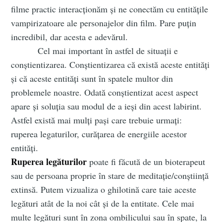
filme practic interacționăm și ne conectăm cu entitățile
vampirizatoare ale personajelor din film. Pare puțin
incredibil, dar acesta e adevărul.
Cel mai important în astfel de situații e
conștientizarea. Conștientizarea că există aceste entități
și că aceste entități sunt în spatele multor din
problemele noastre. Odată conștientizat acest aspect
apare și soluția sau modul de a ieși din acest labirint.
Astfel există mai mulți pași care trebuie urmați:
ruperea legaturilor, curățarea de energiile acestor
entități.
Ruperea legăturilor
poate fi făcută de un bioterapeut
sau de persoana proprie în stare de meditație/conștiință
extinsă. Putem vizualiza o ghilotină care taie aceste
legături atât de la noi cât și de la entitate. Cele mai
multe legături sunt în zona ombilicului sau în spate, la