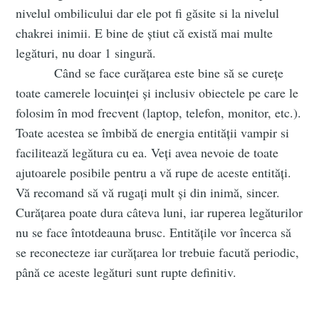
nivelul ombilicului dar ele pot fi găsite si la nivelul
chakrei inimii. E bine de știut că există mai multe
legături, nu doar 1 singură.
Când se face curățarea este bine să se curețe
toate camerele locuinței și inclusiv obiectele pe care le
folosim în mod frecvent (laptop, telefon, monitor, etc.).
Toate acestea se îmbibă de energia entității vampir si
facilitează legătura cu ea. Veți avea nevoie de toate
ajutoarele posibile pentru a vă rupe de aceste entități.
Vă recomand să vă rugați mult și din inimă, sincer.
Curățarea poate dura câteva luni, iar ruperea legăturilor
nu se face întotdeauna brusc. Entitățile vor încerca să
se reconecteze iar curățarea lor trebuie facută periodic,
până ce aceste legături sunt rupte definitiv.