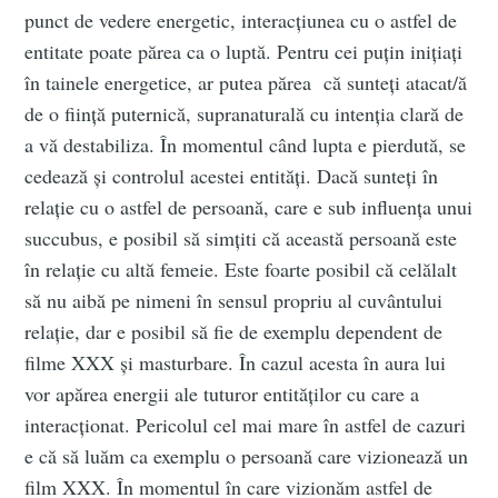
punct de vedere energetic, interacțiunea cu o astfel de
entitate poate părea ca o luptă. Pentru cei puțin inițiați
în tainele energetice, ar putea părea că sunteți atacat/ă
de o ființă puternică, supranaturală cu intenția clară de
a vă destabiliza. În momentul când lupta e pierdută, se
cedează și controlul acestei entități. Dacă sunteți în
relație cu o astfel de persoană, care e sub influența unui
succubus, e posibil să simțiti că această persoană este
în relație cu altă femeie. Este foarte posibil că celălalt
să nu aibă pe nimeni în sensul propriu al cuvântului
relație, dar e posibil să fie de exemplu dependent de
filme XXX și masturbare. În cazul acesta în aura lui
vor apărea energii ale tuturor entităților cu care a
interacționat. Pericolul cel mai mare în astfel de cazuri
e că să luăm ca exemplu o persoană care vizionează un
film XXX. În momentul în care vizionăm astfel de